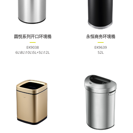
圆悦系列开口环境桶
永恒商务环境桶
EK9038
EK9639
6L\8L\10L\5L+5L\12L
52L