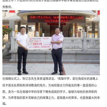
连续三年个人出资共100万元用于奖励为南雄中学教学事业做出杰出贡献的优
秀教师。
在捐赠仪式上，陈亿志先生发表温情讲话，
“南雄中学，是在我成长的道路上
给予
我无私帮助和谆谆教诲的地方，为母校做点力所能及的事一直是我的心
愿。身为一名在南雄中学的培育下略有成就的学子，
能够为
母校的
老师
和
同
学、为
养育我的家乡贡献自己的绵薄之力
，是
我
莫大的荣幸，也是我最大的
幸
福
。